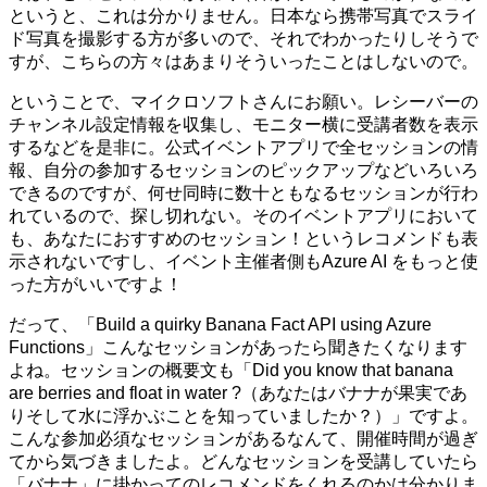
というと、これは分かりません。日本なら携帯写真でスライ
ド写真を撮影する方が多いので、それでわかったりしそうで
すが、こちらの方々はあまりそういったことはしないので。
ということで、マイクロソフトさんにお願い。レシーバーの
チャンネル設定情報を収集し、モニター横に受講者数を表示
するなどを是非に。公式イベントアプリで全セッションの情
報、自分の参加するセッションのピックアップなどいろいろ
できるのですが、何せ同時に数十ともなるセッションが行わ
れているので、探し切れない。そのイベントアプリにおいて
も、あなたにおすすめのセッション！というレコメンドも表
示されないですし、イベント主催者側もAzure AI をもっと使
った方がいいですよ！
だって、「Build a quirky Banana Fact API using Azure
Functions」こんなセッションがあったら聞きたくなります
よね。セッションの概要文も「Did you know that banana
are berries and float in water ?（あなたはバナナが果実であ
りそして水に浮かぶことを知っていましたか？）」ですよ。
こんな参加必須なセッションがあるなんて、開催時間が過ぎ
てから気づきましたよ。どんなセッションを受講していたら
「バナナ」に掛かってのレコメンドをくれるのかは分かりま