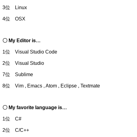
3位 Linux
4位 OSX
〇 My Editor is…
1位 Visual Studio Code
2位 Visual Studio
7位 Sublime
8位 Vim , Emacs , Atom , Eclipse , Textmate
〇 My favorite language is…
1位 C#
2位 C/C++