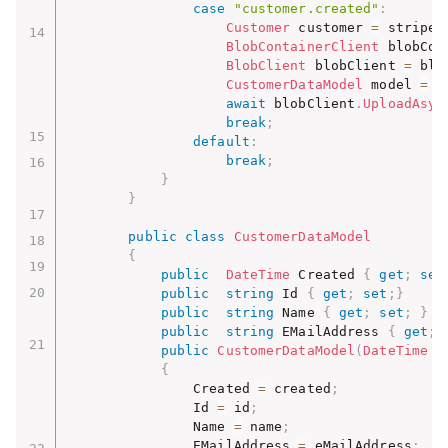
case
"customer.created"
:
Customer
 customer 
=
 stripeE
BlobContainerClient
 blobCon
BlobClient
 blobClient 
=
 blo
CustomerDataModel
 model 
=
n
await
 blobClient
.
UploadAsyn
break
;
default
:
break
;
}
}
public
class
CustomerDataModel
{
public
DateTime
 Created 
{
get
;
set
public
string
 Id 
{
get
;
set
;
}
public
string
 Name 
{
get
;
set
;
}
public
string
 EMailAddress 
{
get
;
public
CustomerDataModel
(
DateTime
 c
{
                Created 
=
 created
;
                Id 
=
 id
;
                Name 
=
 name
;
                EMailAddress 
=
 eMailAddress
;