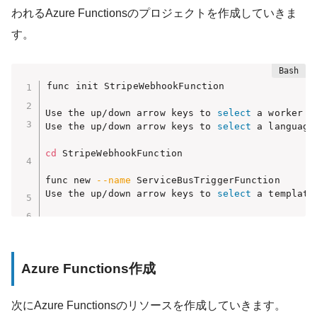
われるAzure Functionsのプロジェクトを作成していきま
す。
func init StripeWebhookFunction

Use the up/down arrow keys to 
select
 a worker r
Use the up/down arrow keys to 
select
 a language
cd
 StripeWebhookFunction

func new 
--name
 ServiceBusTriggerFunction

Use the up/down arrow keys to 
select
 a template
Azure Functions作成
次にAzure Functionsのリソースを作成していきます。