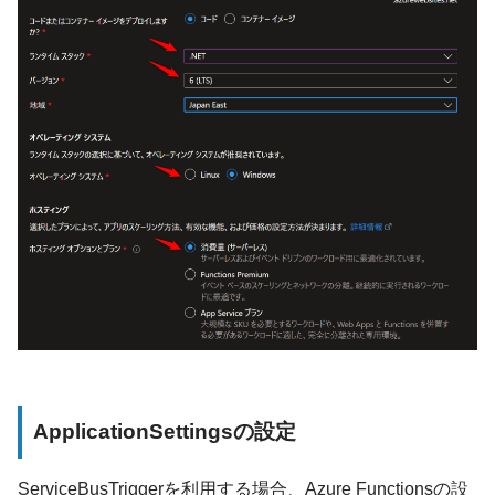
ApplicationSettingsの設定
ServiceBusTriggerを利用する場合、Azure Functionsの設