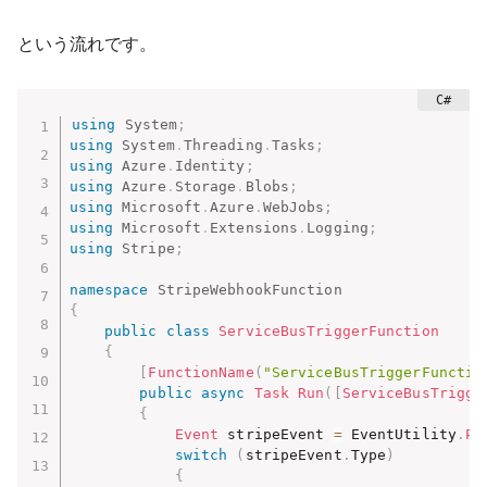
という流れです。
using
System
;
using
System
.
Threading
.
Tasks
;
using
Azure
.
Identity
;
using
Azure
.
Storage
.
Blobs
;
using
Microsoft
.
Azure
.
WebJobs
;
using
Microsoft
.
Extensions
.
Logging
;
using
Stripe
;
namespace
StripeWebhookFunction
{
public
class
ServiceBusTriggerFunction
{
[
FunctionName
(
"ServiceBusTriggerFunctio
public
async
Task
Run
(
[
ServiceBusTrigge
{
Event
 stripeEvent 
=
 EventUtility
.
Pa
switch
(
stripeEvent
.
Type
)
{