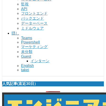
監視
API
フロントエンド
バックエンド
データーベース
ミドルウェア
隠し
Teams
Powershell
マーケティング
未分類
Guest
インターン
English
takei
人気記事(直近30日）