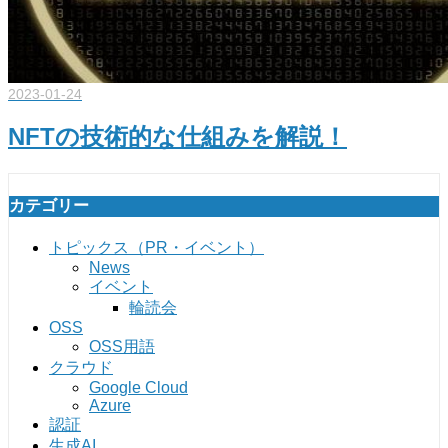
2023-01-24
NFTの技術的な仕組みを解説！
カテゴリー
トピックス（PR・イベント）
News
イベント
輪読会
OSS
OSS用語
クラウド
Google Cloud
Azure
認証
生成AI