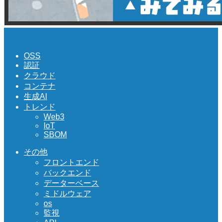
OSS
認証
クラウド
コンテナ
生成AI
トレンド
Web3
IoT
SBOM
その他
フロントエンド
バックエンド
データーベース
ミドルウェア
os
監視