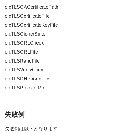
olcTLSCACertificatePath
olcTLSCertificateFile
olcTLSCertificateKeyFile
olcTLSCipherSuite
olcTLSCRLCheck
olcTLSCRLFile
olcTLSRandFile
olcTLSVerifyClient
olcTLSDHParamFile
olcTLSProtocolMin
失敗例
失敗例は以下となります。