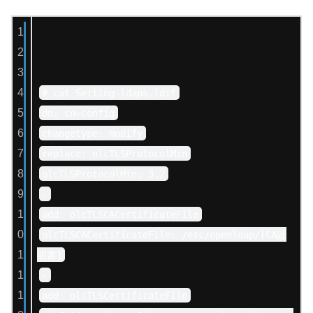
1
2
3
4
# cat Setting-ldaps.ldif
5
dn: cn=config
6
changetype: modify
7
replace: olcTLSProtocolMin
8
olcTLSProtocolMin: 3.2
9
-
1
add: olcTLSCACertificateFile
0
olcTLSCACertificateFile: /etc/openldap/[CA証
1
明書]
1
-
1
add: olcTLSCertificateFile