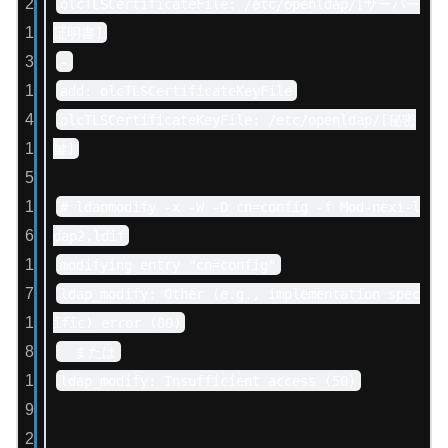
2
olcTLSCertificateFile: /etc/openldap/[サーバー
1
証明書]
3
-
1
add: olcTLSCertificateKeyFile
4
olcTLSCertificateKeyFile: /etc/openldap/[秘密
1
鍵]
5
1
# ldapmodify -x -W -D cn=config -f Mod-nexi-l
6
dap2.ldif
1
modifying entry "cn=config"
7
ldap_modify: Other (e.g., implementation spec
1
ific) error (80)
8
または
1
ldap_modify: Insufficient access (50)
9
2