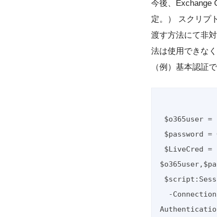
今後、Exchang
定。） スクリプト
渡す方法にて非対
法は使用できなく
（例）基本認証で
 $o365user = "test@xxxxx.onmicrosoft.com"

 $password = Get-Content C:\temp\user.pass | ConvertTo-SecureString

 $LiveCred = New-Object System.Management.Automation.PSCredential 
$o365user,$pa
 $script:Session = New-PSSession -ConfigurationName Microsoft.Exchange `

  -ConnectionUri https://ps.outlook.com/powershell/ -Credential $LiveCred -
Authenticatio