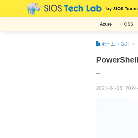
by SIOS Techn
Azure
OSS
ホーム
認証
PowerSh
–
2021-04-08
2024