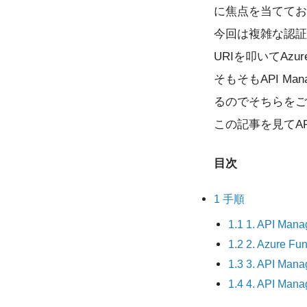
に焦点を当ててお
今回は複雑な認証につ
URIを叩いてAzu
そもそもAPI Ma
るのでそちらをご
この記事を見てAP
目次
1
手順
1.1
1. API Ma
1.2
2. Azure F
1.3
3. API Man
1.4
4. API Ma