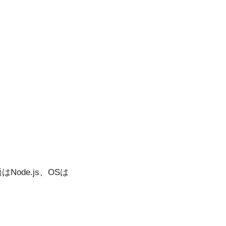
ode.js、OSは