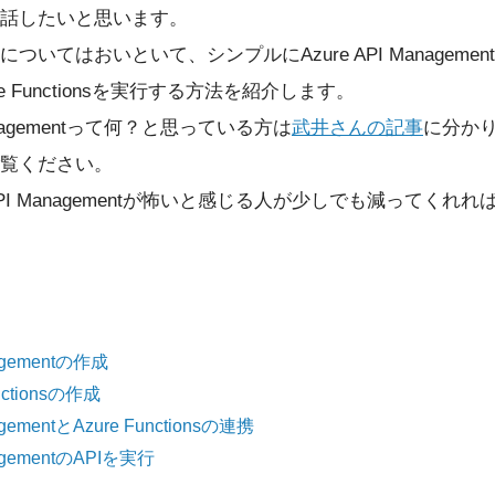
話したいと思います。
いてはおいといて、シンプルにAzure API Managemen
re Functionsを実行する方法を紹介します。
nagementって何？と思っている方は
武井さんの記事
に分か
覧ください。
I Managementが怖いと感じる人が少しでも減ってくれ
nagementの作成
unctionsの作成
agementとAzure Functionsの連携
nagementのAPIを実行