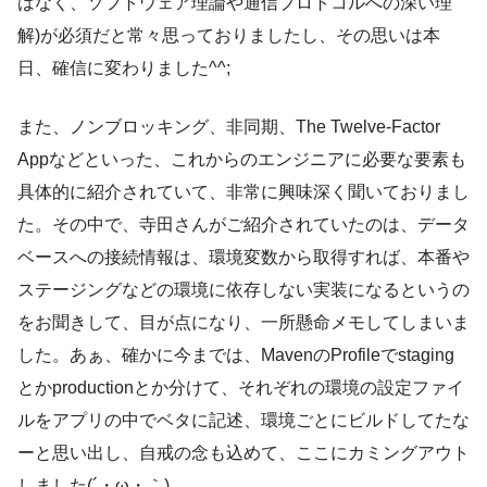
はなく、ソフトウェア理論や通信プロトコルへの深い理
解)が必須だと常々思っておりましたし、その思いは本
日、確信に変わりました^^;
また、ノンブロッキング、非同期、The Twelve-Factor
Appなどといった、これからのエンジニアに必要な要素も
具体的に紹介されていて、非常に興味深く聞いておりまし
た。その中で、寺田さんがご紹介されていたのは、データ
ベースへの接続情報は、環境変数から取得すれば、本番や
ステージングなどの環境に依存しない実装になるというの
をお聞きして、目が点になり、一所懸命メモしてしまいま
した。あぁ、確かに今までは、MavenのProfileでstaging
とかproductionとか分けて、それぞれの環境の設定ファイ
ルをアプリの中でベタに記述、環境ごとにビルドしてたな
ーと思い出し、自戒の念も込めて、ここにカミングアウト
しました(´・ω・｀)