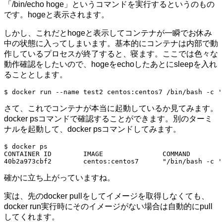
「/bin/echo hoge」というコマンドを実行するというのもの
です。hogeと表示されます。
しかし、これだとhogeと表示してコンテナが一瞬でお休み
中の状態に入ってしまいます。基本的にコンテナは内部で動
作しているプロセスが終了すると、寝ます。ここでは色々な
動作確認をしたいので、hogeをechoしたあとにsleepを入れ
ることとします。
$ docker run --name test2 centos:centos7 /bin/bash -c '
さて、これでコンテナが本当に起動しているか見てみます。
docker psコマンドで確認することができます。別のターミ
ナルを起動して、docker psコマンドしてみます。
$ docker ps

CONTAINER ID        IMAGE               COMMAND        
40b2a973cbf2        centos:centos7      "/bin/bash -c '
確かに立ち上がっていますね。
実は、先のdocker pullをしてイメージを取得しなくても、
docker run実行時にそのイメージがない場合は自動的にpull
してくれます。