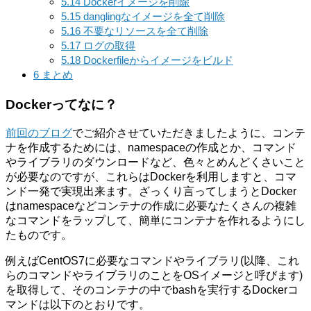
5.14
Dockerイメージを削除
5.15
danglingなイメージを全て削除
5.16
不要なリソースを全て削除
5.17
ログの取得
5.18
Dockerfileからイメージをビルド
6
まとめ
Dockerってなに？
前回のブログ
でご紹介させていただきましたように、コンテ
ナを作成するためには、namespaceの作成とか、コマンド
やライブラリのダウンロードなど、色々とめんどくさいこと
が必要なのですが、これらはDockerを利用しますと、コマ
ンド一発で実現出来ます。ざっくり言ってしまうとDocker
はnamespaceなどコンテナの作成に必要なたくさんの複雑
なコマンドをラップして、簡単にコンテナを作れるようにし
たものです。
例えばCentOS7に必要なコマンドやライブラリ(以降、これ
らのコマンドやライブラリのことをOSイメージと呼びます)
を取得して、そのコンテナの中でbashを実行するDockerコ
マンドは以下のとおりです。