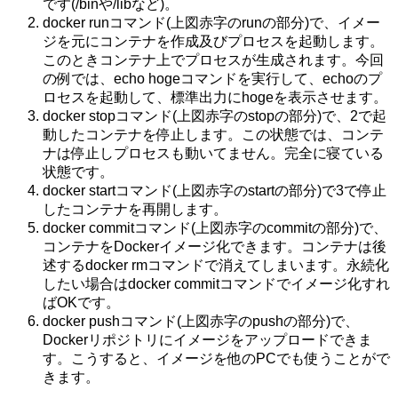
です(/binや/libなど)。
docker runコマンド(上図赤字のrunの部分)で、イメー
ジを元にコンテナを作成及びプロセスを起動します。
このときコンテナ上でプロセスが生成されます。今回
の例では、echo hogeコマンドを実行して、echoのプ
ロセスを起動して、標準出力にhogeを表示させます。
docker stopコマンド(上図赤字のstopの部分)で、2で起
動したコンテナを停止します。この状態では、コンテ
ナは停止しプロセスも動いてません。完全に寝ている
状態です。
docker startコマンド(上図赤字のstartの部分)で3で停止
したコンテナを再開します。
docker commitコマンド(上図赤字のcommitの部分)で、
コンテナをDockerイメージ化できます。コンテナは後
述するdocker rmコマンドで消えてしまいます。永続化
したい場合はdocker commitコマンドでイメージ化すれ
ばOKです。
docker pushコマンド(上図赤字のpushの部分)で、
Dockerリポジトリにイメージをアップロードできま
す。こうすると、イメージを他のPCでも使うことがで
きます。