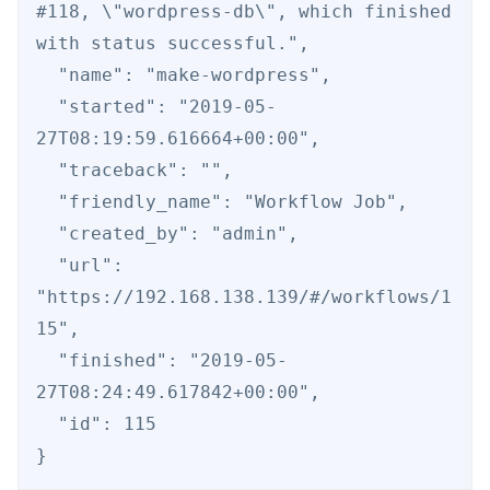
#118, \"wordpress-db\", which finished 
with status successful.",

  "name": "make-wordpress",

  "started": "2019-05-
27T08:19:59.616664+00:00",

  "traceback": "",

  "friendly_name": "Workflow Job",

  "created_by": "admin",

  "url": 
"https://192.168.138.139/#/workflows/1
15",

  "finished": "2019-05-
27T08:24:49.617842+00:00",

  "id": 115
