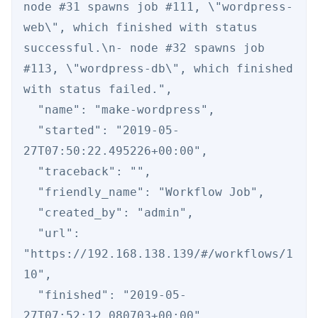
node #31 spawns job #111, \"wordpress-
web\", which finished with status 
successful.\n- node #32 spawns job 
#113, \"wordpress-db\", which finished 
with status failed.",

  "name": "make-wordpress",

  "started": "2019-05-
27T07:50:22.495226+00:00",

  "traceback": "",

  "friendly_name": "Workflow Job",

  "created_by": "admin",

  "url": 
"https://192.168.138.139/#/workflows/1
10",

  "finished": "2019-05-
27T07:52:12.080703+00:00",
