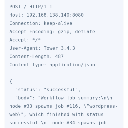
POST / HTTP/1.1

Host: 192.168.138.140:8080

Connection: keep-alive

Accept-Encoding: gzip, deflate

Accept: */*

User-Agent: Tower 3.4.3

Content-Length: 487

Content-Type: application/json

{

  "status": "successful",

  "body": "Workflow job summary:\n\n- 
node #33 spawns job #116, \"wordpress-
web\", which finished with status 
successful.\n- node #34 spawns job 