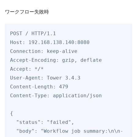
ワークフロー失敗時
POST / HTTP/1.1

Host: 192.168.138.140:8080

Connection: keep-alive

Accept-Encoding: gzip, deflate

Accept: */*

User-Agent: Tower 3.4.3

Content-Length: 479

Content-Type: application/json

{

  "status": "failed",

  "body": "Workflow job summary:\n\n- 