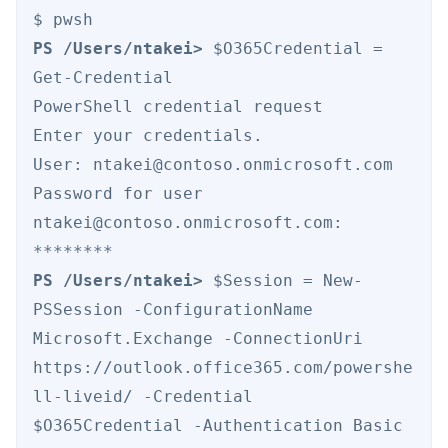
PS /Users/ntakei>
 $O365Credential = 
Get-Credential

PowerShell credential request

Enter your credentials.

User: ntakei@contoso.onmicrosoft.com

Password for user 
ntakei@contoso.onmicrosoft.com: 
PS /Users/ntakei>
 $Session = New-
PSSession -ConfigurationName 
Microsoft.Exchange -ConnectionUri 
https://outlook.office365.com/powershe
ll-liveid/ -Credential  
$O365Credential -Authentication Basic 