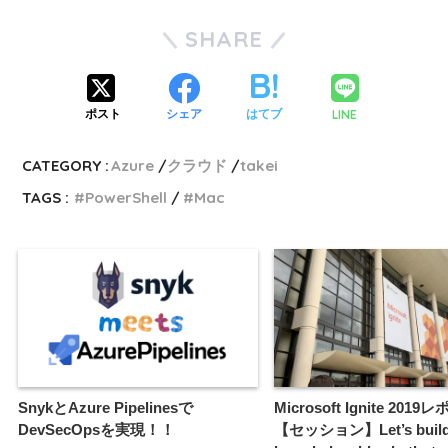
SHARE
LINE
ポスト
シェア
はてブ
CATEGORY :
Azure
クラウド
takei
TAGS :
PowerShell
Mac
SnykとAzure Pipelinesで
Microsoft Ignite 201
DevSecOpsを実現！！
【セッション】Let’s build