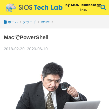
by SIOS Technology,
Inc.
ホーム
クラウド
Azure
MacでPowerShell
2018-02-20
2020-06-10