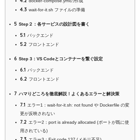
4.2
docker-compose.ymlの作成
4.3
wait-for-it.sh ファイルの準備
5
Step２：各サービスの設計図を書く
5.1
バックエンド
5.2
フロントエンド
6
Step 3：VS Codeとコンテナーを繋ぐ設定
6.1
バックエンド
6.2
フロントエンド
7
ハマりどころを徹底解説！よくあるエラーと解決策
7.1
エラー1：wait-for-it.sh: not found や Dockerfile の変
更が反映されない
7.2
エラー2：port is already allocated (ポートが既に使
用されている)
7.3
エラー3：Exit code 137 (メモリ不足)