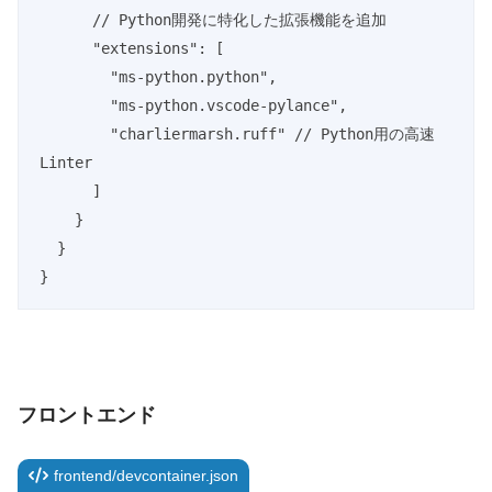
      // Python開発に特化した拡張機能を追加

      "extensions": [

        "ms-python.python",

        "ms-python.vscode-pylance",

        "charliermarsh.ruff" // Python用の高速
Linter

      ]

    }

  }

フロントエンド
frontend/devcontainer.json