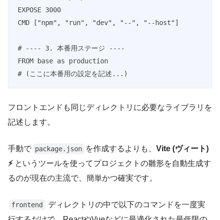
EXPOSE 3000

CMD ["npm", "run", "dev", "--", "--host"]

# ---- 3. 本番用ステージ ----

FROM base as production

# (ここに本番用の設定を記述...)
フロントエンドも同じディレクトリに必要なライブラリを
記述します。
手動で
を作成するよりも、
Vite (ヴィート)
package.json
⚡
というツールを使ってプロジェクトの雛形を自動生成す
るのが現在の主流で、簡単かつ確実です。
ディレクトリの中で以下のコマンドを一度実
frontend
行するだけで、ReactやVueなどに最適化された最低限の