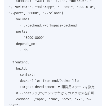
    command: ["wait-for-it.sh", "db:3306", "--
", "uvicorn", "main:app", "--host", "0.0.0.0", 
"--port", "8000", "--reload"]

    volumes:

      - ./backend:/workspace/backend

    ports:

      - "8000:8000"

    depends_on:

      - db

  frontend:

    build:

      context: .

      dockerfile: frontend/Dockerfile

      target: development # 開発用ステージを指定

    # --hostフラグでコンテナ外からのアクセスを許可

    command: ["npm", "run", "dev", "--", "--
host"]
