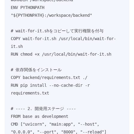
ENV PYTHONPATH 
"${PYTHONPATH}:/workspace/backend"

# wait-for-it.shをコピーして実行権限を付与

COPY wait-for-it.sh /usr/local/bin/wait-for-
it.sh

RUN chmod +x /usr/local/bin/wait-for-it.sh

# 依存関係をインストール

COPY backend/requirements.txt ./

RUN pip install --no-cache-dir -r 
requirements.txt

# ---- 2. 開発用ステージ ----

FROM base as development

CMD ["uvicorn", "main:app", "--host", 
"0.0.0.0", "--port", "8000", "--reload"]
