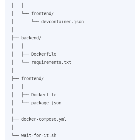
│   │

│   └── frontend/

│       └── devcontainer.json

│

├── backend/

│   │

│   ├── Dockerfile

│   └── requirements.txt

│

├── frontend/

│   │

│   ├── Dockerfile

│   └── package.json

│

├── docker-compose.yml

│

└── wait-for-it.sh