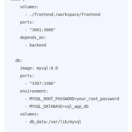
    volumes:

      - ./frontend:/workspace/frontend

    ports:

      - "3001:3000"

    depends_on:

      - backend

  db:

    image: mysql:8.0

    ports:

      - "3307:3306"

    environment:

      - MYSQL_ROOT_PASSWORD=your_root_password

      - MYSQL_DATABASE=sql_app_db

    volumes:

      - db_data:/var/lib/mysql
