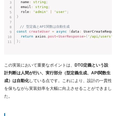
  name
:
string
;
  email
:
string
;
  role
:
'admin'
|
'user'
;
}
// 型定義とAPI関数は自動生成
const
createUser
=
async
(
data
:
 UserCreateReque
return
 axios
.
post
<
UserResponse
>
(
'/api/users'
,
}
;
この実装において重要なポイントは、
DTO定義という設
計判断は人間が行い、実行部分（型定義生成、API関数生
成）は自動化
している点です。これにより、設計の一貫性
を保ちながら実装効率を大幅に向上させることができまし
た。