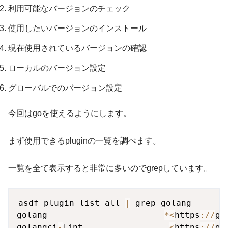
利用可能なバージョンのチェック
使用したいバージョンのインストール
現在使用されているバージョンの確認
ローカルのバージョン設定
グローバルでのバージョン設定
今回はgoを使えるようにします。
まず使用できるpluginの一覧を調べます。
一覧を全て表示すると非常に多いのでgrepしています。
asdf plugin list all 
|
 grep golang

golang                       
*
<
https
:
/
/
gi
golangci
-
lint                 
<
https
:
/
/
gi