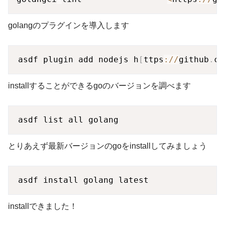
golangのプラグインを導入します
asdf plugin add nodejs h
[
ttps
:
/
/
github
.
co
installすることができるgoのバージョンを調べます
とりあえず最新バージョンのgoをinstallしてみましょう
installできました！