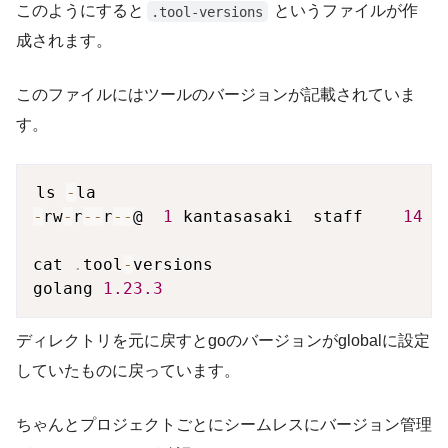
このようにすると
というファイルが作
.tool-versions
成されます。
このファイルにはツールのバージョンが記載されていま
す。
ls 
-
-
rw
-
r
--
r
--
@  
1
 kantasasaki  staff    
14
 N
cat 
.
tool
-
versions

golang 
1.23
.3
ディレクトリを元に戻すとgoのバージョンがglobalに設定
していたものに戻っています。
ちゃんとプロジェクトごとにシームレスにバージョン管理