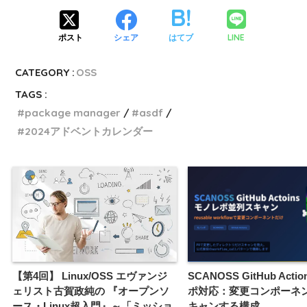
LINE
ポスト
シェア
はてブ
CATEGORY :
OSS
TAGS :
package manager
asdf
2024アドベントカレンダー
【第4回】 Linux/OSS エヴァンジ
SCANOSS GitHub Acti
ェリスト古賀政純の 『オープンソ
ポ対応：変更コンポーネ
ース・Linux超入門』～「ミッショ
キャンする構成