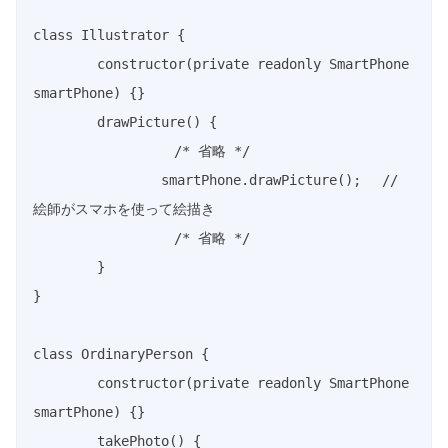
class
Illustrator
{
constructor
(
private
readonly
 SmartPhone 
smartPhone
)
{
}
drawPicture
(
)
{
/* 省略 */
		smartPhone
.
drawPicture
(
)
;
// 
絵師がスマホを使って絵描き
/* 省略 */
}
}
class
OrdinaryPerson
{
constructor
(
private
readonly
 SmartPhone 
smartPhone
)
{
}
takePhoto
(
)
{