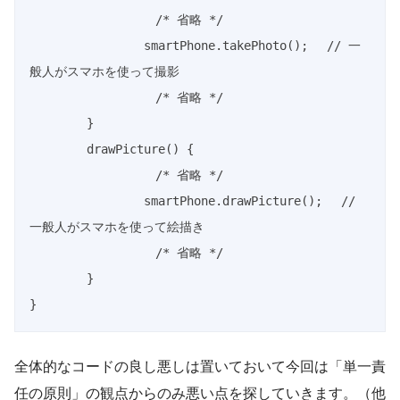
/* 省略 */
		smartPhone
.
takePhoto
(
)
;
// 一
般人がスマホを使って撮影
/* 省略 */
}
drawPicture
(
)
{
/* 省略 */
		smartPhone
.
drawPicture
(
)
;
// 
一般人がスマホを使って絵描き
/* 省略 */
}
}
全体的なコードの良し悪しは置いておいて今回は「単一責
任の原則」の観点からのみ悪い点を探していきます。（他