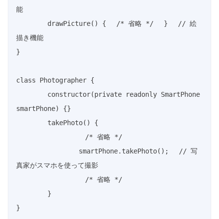
能
drawPicture
(
)
{
/* 省略 */
}
// 絵
描き機能
}
class
Photographer
{
constructor
(
private
readonly
 SmartPhone 
smartPhone
)
{
}
takePhoto
(
)
{
/* 省略 */
		smartPhone
.
takePhoto
(
)
;
// 写
真家がスマホを使って撮影
/* 省略 */
}
}