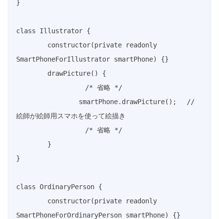
}
class
Illustrator
{
constructor
(
private
readonly
SmartPhoneForIllustrator smartPhone
)
{
}
drawPicture
(
)
{
/* 省略 */
		smartPhone
.
drawPicture
(
)
;
// 
絵師が絵師用スマホを使って絵描き
/* 省略 */
}
}
class
OrdinaryPerson
{
constructor
(
private
readonly
SmartPhoneForOrdinaryPerson smartPhone
)
{
}