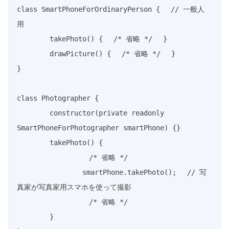
class
SmartPhoneForOrdinaryPerson
{
// 一般人
用
takePhoto
(
)
{
/* 省略 */
}
drawPicture
(
)
{
/* 省略 */
}
}
class
Photographer
{
constructor
(
private
readonly
SmartPhoneForPhotographer smartPhone
)
{
}
takePhoto
(
)
{
/* 省略 */
		smartPhone
.
takePhoto
(
)
;
// 写
真家が写真家用スマホを使って撮影
/* 省略 */
}