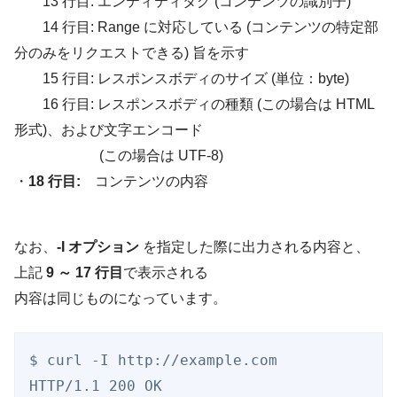
13 行目: エンティティタグ (コンテンツの識別子)
14 行目: Range に対応している (コンテンツの特定部
分のみをリクエストできる) 旨を示す
15 行目: レスポンスボディのサイズ (単位：byte)
16 行目: レスポンスボディの種類 (この場合は HTML
形式)、および文字エンコード
(この場合は UTF-8)
・
18 行目:
コンテンツの内容
なお、
-I オプション
を指定した際に出力される内容と、
上記
9 ～ 17 行目
で表示される
内容は同じものになっています。
$ curl -I http://example.com

HTTP/1.1 200 OK
