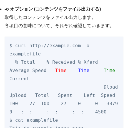
-o オプション (コンテンツをファイル出力する)
取得したコンテンツをファイル出力します。
各項目の意味について、それぞれ確認していきます。
$ curl http://example.com -o 
examplefile

  % Total    % Received % Xferd  
Average Speed   
Time
Time
Time
Current

                                 Dload  
Upload   Total   Spent    Left  Speed

100    27  100    27    0     0   3879      
0 --:--:-- --:--:-- --:--:--  4500

$ cat examplefile
