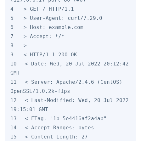
4　　> GET / HTTP/1.1

5　　> User-Agent: curl/7.29.0

6　　> Host: example.com

7　　> Accept: */*

8　　>

9　　< HTTP/1.1 200 OK

10　 < Date: Wed, 20 Jul 2022 20:12:42 
GMT

11　 < Server: Apache/2.4.6 (CentOS) 
OpenSSL/1.0.2k-fips

12　 < Last-Modified: Wed, 20 Jul 2022 
19:15:01 GMT

13　 < ETag: "1b-5e4416af2a4ab"

14　 < Accept-Ranges: bytes

15　 < Content-Length: 27
