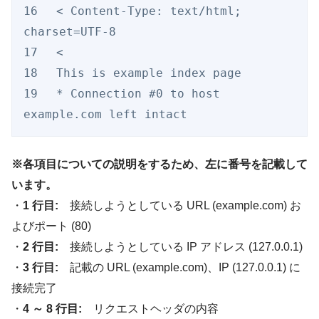
16　 < Content-Type: text/html; 
charset=UTF-8

17　 <

18　 This is example index page

19　 * Connection #0 to host 
※各項目についての説明をするため、左に番号を記載して
います。
・
1 行目:
接続しようとしている URL (example.com) お
よびポート (80)
・
2 行目:
接続しようとしている IP アドレス (127.0.0.1)
・
3 行目:
記載の URL (example.com)、IP (127.0.0.1) に
接続完了
・
4 ～ 8 行目:
リクエストヘッダの内容