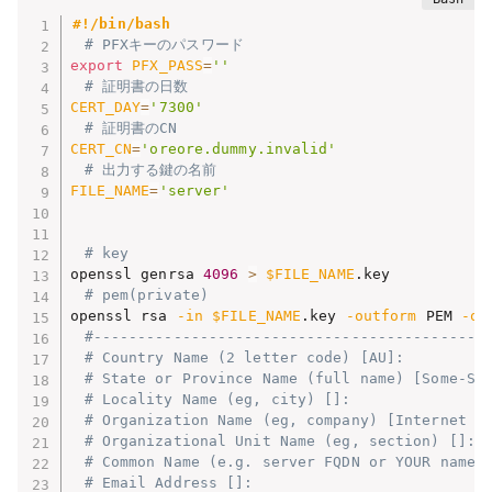
#!/bin/bash
# PFXキーのパスワード 
export
PFX_PASS
=
''
# 証明書の日数
CERT_DAY
=
'7300'
# 証明書のCN
CERT_CN
=
'oreore.dummy.invalid'
# 出力する鍵の名前
FILE_NAME
=
'server'
# key
openssl genrsa 
4096
>
$FILE_NAME
# pem(private)
openssl rsa 
-in
$FILE_NAME
.key 
-outform
 PEM 
-ou
#--------------------------------------------
# Country Name (2 letter code) [AU]:
# State or Province Name (full name) [Some-St
# Locality Name (eg, city) []:
# Organization Name (eg, company) [Internet W
# Organizational Unit Name (eg, section) []:
# Common Name (e.g. server FQDN or YOUR name)
# Email Address []: