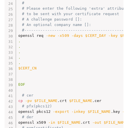
#
# Please enter the following 'extra' attribut
# to be sent with your certificate request
# A challenge password []:
# An optional company name []:
#--------------------------------------------
openssl req 
-new
-x509
-days
$CERT_DAY
-key
$FI
.

.

.

.

$CERT_CN
EOF
# cer
cp
-pv
$FILE_NAME
.crt 
$FILE_NAME
# pfx(pkcs12)
openssl pkcs12 
-export
-inkey
$FILE_NAME
.key 
-i
# der
openssl x509 
-in
$FILE_NAME
.crt 
-out
$FILE_NAME
# pem(certificate)