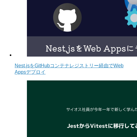
Nest.jsをGitHubコンテナレジストリー経由でWeb
Appsデプロイ