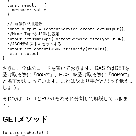
  }

  const result = {

    message: value

  }

  // 返信作成用定数

  const output = ContentService.createTextOutput();

  //Mime TypeをJSONに設定

  output.setMimeType(ContentService.MimeType.JSON);

  //JSONテキストをセットする

  output.setContent(JSON.stringify(result));

  return output

}
さきに、全体のコードを置いておきます。GASではGETを
受け取る際は「doGet」、POSTを受け取る際は「doPost」
と名前が決まっています。これは決まり事だと思って覚えま
しょう。
それでは、GETとPOSTそれぞれ分割して解説していきま
す。
GETメソッド
function doGet(e) {
