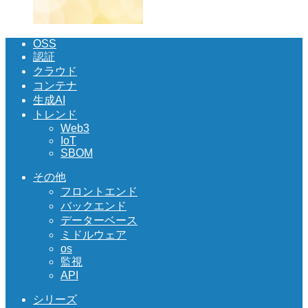
OSS
認証
クラウド
コンテナ
生成AI
トレンド
Web3
IoT
SBOM
その他
フロントエンド
バックエンド
データーベース
ミドルウェア
os
監視
API
シリーズ