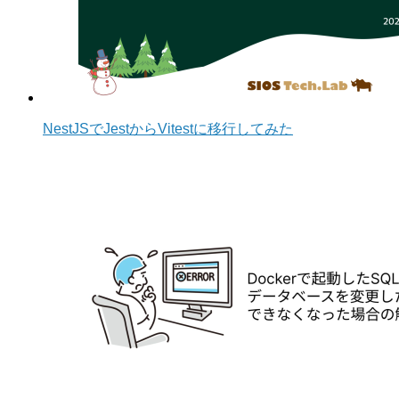
NestJSでJestからVitestに移行してみた