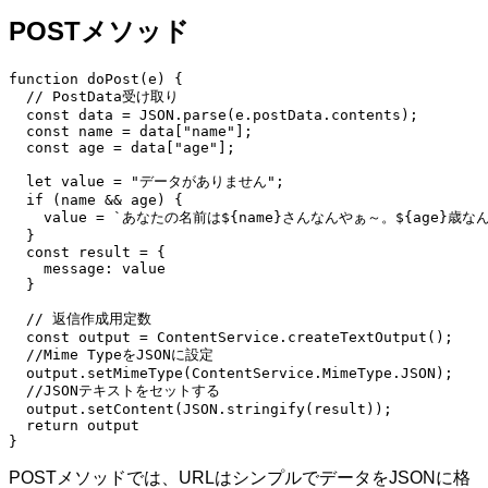
POSTメソッド
function doPost(e) {

  // PostData受け取り

  const data = JSON.parse(e.postData.contents);

  const name = data["name"];

  const age = data["age"];

  let value = "データがありません";

  if (name && age) {

    value = `あなたの名前は${name}さんなんやぁ～。${age}歳なん
  }

  const result = {

    message: value

  }

  // 返信作成用定数

  const output = ContentService.createTextOutput();

  //Mime TypeをJSONに設定

  output.setMimeType(ContentService.MimeType.JSON);

  //JSONテキストをセットする

  output.setContent(JSON.stringify(result));

  return output

}
POSTメソッドでは、URLはシンプルでデータをJSONに格