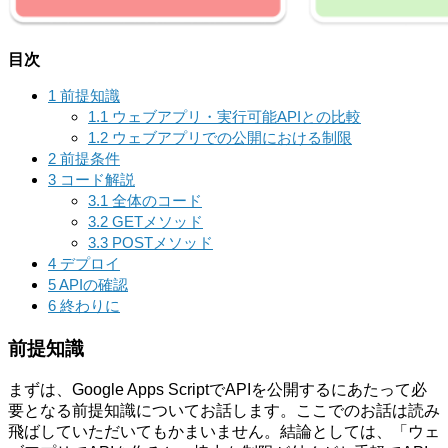
目次
1
前提知識
1.1
ウェブアプリ・実行可能APIとの比較
1.2
ウェブアプリでの公開における制限
2
前提条件
3
コード解説
3.1
全体のコード
3.2
GETメソッド
3.3
POSTメソッド
4
デプロイ
5
APIの確認
6
終わりに
前提知識
まずは、Google Apps ScriptでAPIを公開するにあたって必
要となる前提知識についてお話します。ここでのお話は読み
飛ばしていただいてもかまいません。結論としては、「ウェ