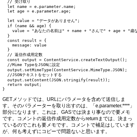
  // 受け取り

  let name = e.parameter.name;

  let age = e.parameter.age;

  let value = "データがありません";

  if (name && age) {

    value = "あなたの名前は" + name + "さんで" + age +
  }

  const result = {

    message: value

  }

  // 返信作成用定数

  const output = ContentService.createTextOutput();

  //Mime TypeをJSONに設定

  output.setMimeType(ContentService.MimeType.JSON);

  //JSONテキストをセットする

  output.setContent(JSON.stringify(result));

  return output;

}
GETメソッドでは、URLにパラメータを含めて送信しま
す。そのパラメーターを取り出すのは、「e.parameter.****」
部分になります。これは、GASでは決まり事なので要メモ
です。コメントの返信作成用定数からreturnまでは、決まっ
ているのでこれも要メモです。コメントで補足はしています
が、何も考えずにコピーで問題ないと思います。