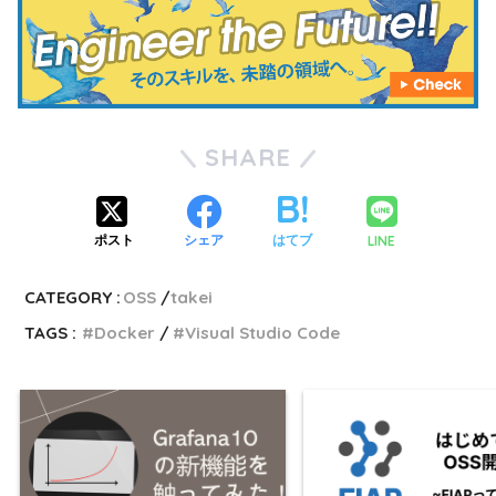
SHARE
LINE
ポスト
シェア
はてブ
CATEGORY :
OSS
takei
TAGS :
Docker
Visual Studio Code