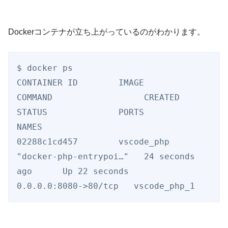
Dockerコンテナが立ち上がっているのがわかります。
$ docker ps

CONTAINER ID        IMAGE               
COMMAND                  CREATED             
STATUS              PORTS                  
NAMES

02288c1cd457        vscode_php          
"docker-php-entrypoi…"   24 seconds 
ago      Up 22 seconds       
0.0.0.0:8080->80/tcp   vscode_php_1