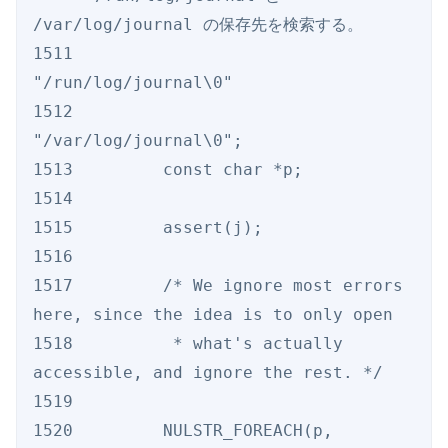
/var/log/journal の保存先を検索する。

1511                 
"/run/log/journal\0"

1512                 
"/var/log/journal\0";

1513         const char *p;

1514

1515         assert(j);

1516

1517         /* We ignore most errors 
here, since the idea is to only open

1518          * what's actually 
accessible, and ignore the rest. */

1519

1520         NULSTR_FOREACH(p, 