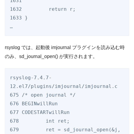
1631

1632         return r;

1633 }

rsyslog では、起動後 imjournal プラグインを読み込む時
のみ、sd_journal_open() が実行されます。
rsyslog-7.4.7-
12.el7/plugins/imjournal/imjournal.c

675 /* open journal */

676 BEGINwillRun

677 CODESTARTwillRun

678         int ret;

679         ret = sd_journal_open(&j, 