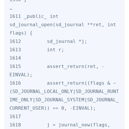
…

1611 _public_ int 
sd_journal_open(sd_journal **ret, int 
flags) {

1612         sd_journal *j;

1613         int r;

1614

1615         assert_return(ret, -
EINVAL);

1616         assert_return((flags & ~
(SD_JOURNAL_LOCAL_ONLY|SD_JOURNAL_RUNT
IME_ONLY|SD_JOURNAL_SYSTEM|SD_JOURNAL_
CURRENT_USER)) == 0, -EINVAL);

1617

1618         j = journal_new(flags, 