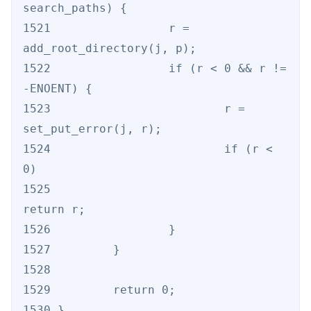
search_paths) {

1521                 r = 
add_root_directory(j, p);

1522                 if (r < 0 && r != 
-ENOENT) {

1523                         r = 
set_put_error(j, r);

1524                         if (r < 
0)

1525                                 
return r;

1526                 }

1527         }

1528

1529         return 0;

1530 }
