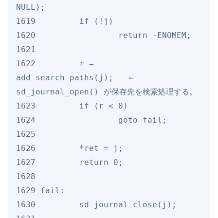
NULL);

1619         if (!j)

1620                 return -ENOMEM;

1621

1622         r = 
add_search_paths(j);　　← 
sd_journal_open() が保存先を検索処理する。

1623         if (r < 0)

1624                 goto fail;

1625

1626         *ret = j;

1627         return 0;

1628

1629 fail:

1630         sd_journal_close(j);
