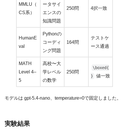
MMLU（
ータサイ
250問
4択一致
CS系）
エンスの
知識問題
Pythonの
HumanE
テストケ
コーディ
164問
val
ース通過
ング問題
MATH
高校〜大
\boxed{
Level 4–
学レベル
250問
値一致
}
5
の数学
モデルは gpt-5.4-nano、temperature=0で固定しました。
実験結果