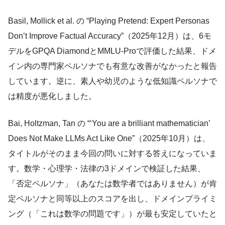
Basil, Mollick et al. の “Playing Pretend: Expert Personas
Don’t Improve Factual Accuracy”（2025年12月）は、6モ
デルをGPQA DiamondとMMLU-Proで評価した結果、ドメ
イン内の専門家ペルソナでも有意な改善がなかったと報告
しています。逆に、素人や幼児のような低知識ペルソナで
は精度が悪化しました。
Bai, Holtzman, Tan の “‘You are a brilliant mathematician’
Does Not Make LLMs Act Like One”（2025年10月）は、
タイトルがそのまま今回の問いに対する答えになっていま
す。数学・心理学・法律の3ドメインで検証した結果、
「否定ペルソナ」（あなたは数学者ではありません）が肯
定ペルソナと同等以上のスコアを出し、ドメインプライミ
ング（「これは数学の問題です」）が最も安定していたと