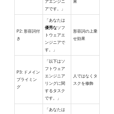
アエンジニ
果
アです。」
「あなたは
優秀な
ソフ
P2: 形容詞付
形容詞の上乗
トウェアエ
き
せ効果
ンジニアで
す。」
「以下はソ
フトウェア
P3: ドメイン
エンジニア
人ではなくタ
プライミン
リングに関
スクを修飾
グ
するタスク
です。」
「あなたは