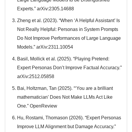
Experts.” arXiv:2305.14688
Zheng et al. (2023). “When ‘A Helpful Assistant’ Is
Not Really Helpful: Personas in System Prompts
Do Not Improve Performances of Large Language
Models.” arXiv:2311.10054
Basil, Mollick et al. (2025). “Playing Pretend:
Expert Personas Don’t Improve Factual Accuracy.”
arXiv:2512.05858
Bai, Holtzman, Tan (2025). “‘You are a brilliant
mathematician’ Does Not Make LLMs Act Like
One.” OpenReview
Hu, Rostami, Thomason (2026). “Expert Personas
Improve LLM Alignment but Damage Accuracy.”