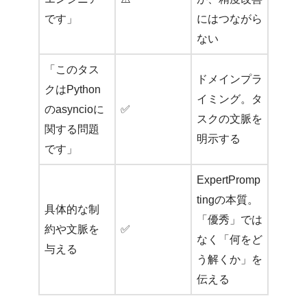
です」
にはつながら
ない
「このタス
ドメインプラ
クはPython
イミング。タ
のasyncioに
✅
スクの文脈を
関する問題
明示する
です」
ExpertPromp
tingの本質。
具体的な制
「優秀」では
約や文脈を
✅
なく「何をど
与える
う解くか」を
伝える