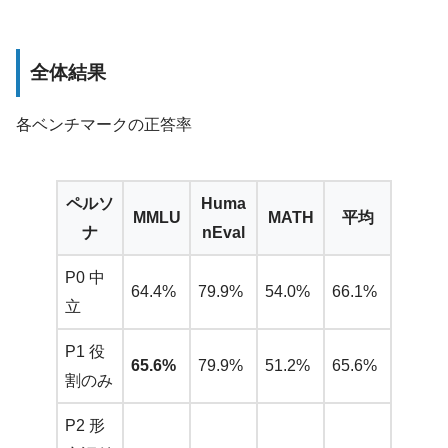
全体結果
各ベンチマークの正答率
ペルソ
Huma
MMLU
MATH
平均
ナ
nEval
P0 中
64.4%
79.9%
54.0%
66.1%
立
P1 役
65.6%
79.9%
51.2%
65.6%
割のみ
P2 形