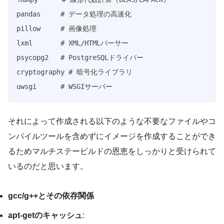
pandas     # データ処理の高速化

pillow     # 画像処理

lxml       # 
XML
/
HTML
パーサー

psycopg2   # PostgreSQLドライバー

cryptography # 暗号化ライブラリ

uwsgi      # 
WSGI
それによって作成される以下のような不要なファイルやコ
ンパイルツールを含めずにイメージを作成することができ
るためマルチステービルドの恩恵をしっかりと受けられて
いるのだと思います。
gcc/g++とその依存関係
apt-getのキャッシュ
: