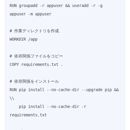
RUN groupadd -r appuser && useradd -r -g 
appuser -m appuser

# 作業ディレクトリを作成

WORKDIR /app

# 依存関係ファイルをコピー

COPY requirements.txt .

# 依存関係をインストール

RUN pip install --no-cache-dir --upgrade pip && 
\\

    pip install --no-cache-dir -r 
requirements.txt
