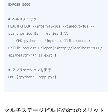
EXPOSE 5000

# ヘルスチェック

HEALTHCHECK --interval=30s --timeout=10s --
start-period=5s --retries=3 \\

    CMD python -c "import urllib.request; 
urllib.request.urlopen('<http://localhost:5000/
api/health>')" || exit 1

# アプリケーションを実行

CMD ["python", "app.py"]

マルチステージビルドの3つのメリット