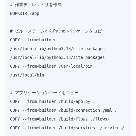
# 作業ディレクトリを作成

WORKDIR /app

# ビルドステージからPythonパッケージをコピー

COPY --from=builder 
/usr/local/lib/python3.13/site-packages 
/usr/local/lib/python3.13/site-packages

COPY --from=builder /usr/local/bin 
/usr/local/bin

# アプリケーションコードをコピー

COPY --from=builder /build/app.py .

COPY --from=builder /build/connection.yaml .

COPY --from=builder /build/flows ./flows/

COPY --from=builder /build/services ./services/
