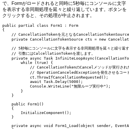
で、Formがロードされると同時に5秒毎にコンソールに文字
を表示する非同期処理を延々と繰り返しています。ボタンを
クリックすると、その処理が中止されます。
public partial class Form1 : Form

{

    // CancellationTokenを元となるCancellationTokenSou
    private CancellationTokenSource cts = new Cancellat
    // 5秒毎にコンソールに文字を表示する非同期処理を延々と繰り返す
    // 引数にはCalcellationTokenを渡します。

    private async Task InfiniteLoopAsync(CancellationTo
        while (true) {

            // CancellationTokenのCancelメソッドが実行され
            // OperationCanceledExceptionを発生させるコー
            ct.ThrowIfCancellationRequested();

            await Task.Delay(5000);

            Console.WriteLine("無限ループ実行中"); 

        }   

    }

    public Form1()

    {   

        InitializeComponent();

    }   

    private async void Form1_Load(object sender, EventA