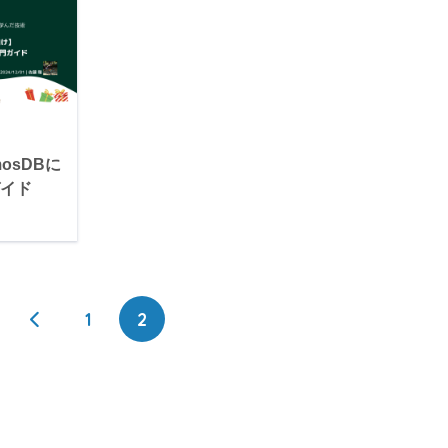
mosDBに
ガイド
1
2