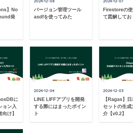
2024-12-08
2024-12-07
ions】No
バージョン管理ツール
Firestor
 found発
asdfを使ってみた
て図解してお
2024-12-04
2024-12-03
mosDBに
LINE LIFFアプリを開発
【Ragas】
ション入
する際にはまったポイン
セットの生成
者向け】
ト
介【v0.2】