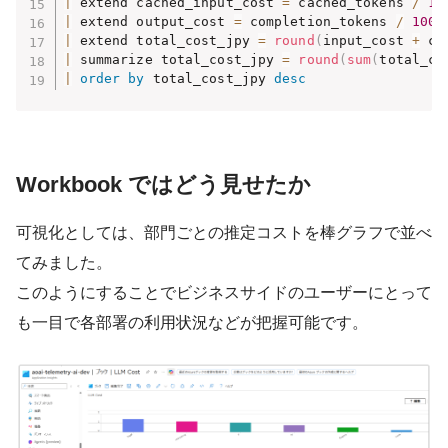
|
 extend cached_input_cost 
=
 cached_tokens 
/
10
|
 extend output_cost 
=
 completion_tokens 
/
1000
|
 extend total_cost_jpy 
=
round
(
input_cost 
+
 ca
|
 summarize total_cost_jpy 
=
round
(
sum
(
total_co
|
order
by
 total_cost_jpy 
desc
Workbook ではどう見せたか
可視化としては、部門ごとの推定コストを棒グラフで並べ
てみました。
このようにすることでビジネスサイドのユーザーにとって
も一目で各部署の利用状況などが把握可能です。