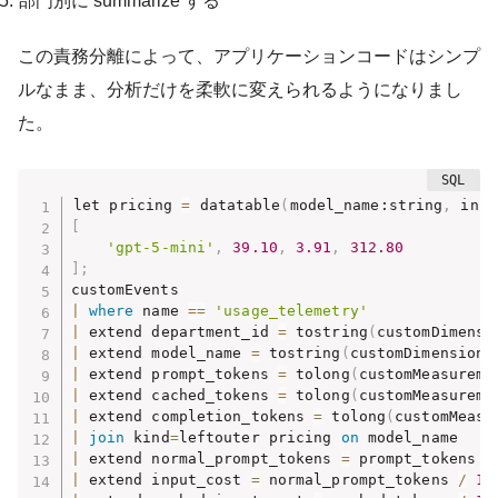
部門別に summarize する
この責務分離によって、アプリケーションコードはシンプ
ルなまま、分析だけを柔軟に変えられるようになりまし
た。
let pricing 
=
 datatable
(
model_name:string
,
 inpu
[
'gpt-5-mini'
,
39.10
,
3.91
,
312.80
]
;
|
where
 name 
=
=
'usage_telemetry'
|
 extend department_id 
=
 tostring
(
customDimensi
|
 extend model_name 
=
 tostring
(
customDimensions
|
 extend prompt_tokens 
=
 tolong
(
customMeasureme
|
 extend cached_tokens 
=
 tolong
(
customMeasureme
|
 extend completion_tokens 
=
 tolong
(
customMeasu
|
join
 kind
=
leftouter pricing 
on
|
 extend normal_prompt_tokens 
=
 prompt_tokens 
-
|
 extend input_cost 
=
 normal_prompt_tokens 
/
10