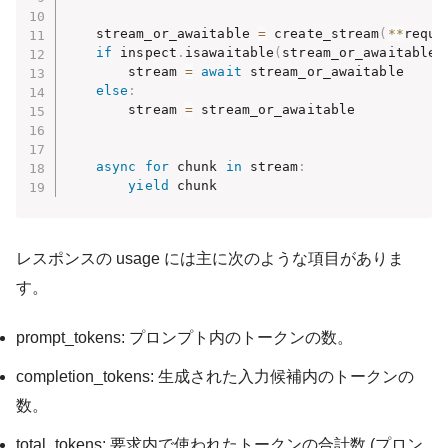
    stream_or_awaitable 
=
 create_stream
(
**
reque
if
 inspect
.
isawaitable
(
stream_or_awaitable
)
        stream 
=
await
 stream_or_awaitable

else
:
        stream 
=
 stream_or_awaitable

async
for
 chunk 
in
 stream
:
yield
 chunk
レスポンスの usage には主に次のような項目がありま
す。
prompt_tokens: プロンプト内のトークンの数。
completion_tokens: 生成された入力候補内のトークンの
数。
total_tokens: 要求内で使われたトークンの合計数 (プロン