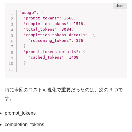
"usage"
:
{
"prompt_tokens"
:
1566
,
"completion_tokens"
:
1518
,
"total_tokens"
:
3084
,
"completion_tokens_details"
:
{
"reasoning_tokens"
:
576
}
,
"prompt_tokens_details"
:
{
"cached_tokens"
:
1408
}
}
特に今回のコスト可視化で重要だったのは、次の 3 つで
す。
prompt_tokens
completion_tokens