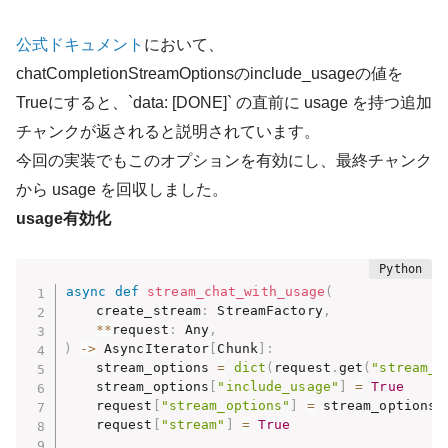
公式ドキュメント
において、
chatCompletionStreamOptionsのinclude_usageの値を
Trueにすると、
`data: [DONE]`
の直前に usage を持つ追加
チャンクが返されると説明されています。
今回の実装でもこのオプションを有効にし、最終チャンク
から usage を回収しました。
usage有効化
async
def
stream_chat_with_usage
(
    create_stream
:
 StreamFactory
,
**
request
:
 Any
,
)
-
>
 AsyncIterator
[
Chunk
]
:
    stream_options 
=
dict
(
request
.
get
(
"stream_o
    stream_options
[
"include_usage"
]
=
True
    request
[
"stream_options"
]
=
 stream_options

    request
[
"stream"
]
=
True