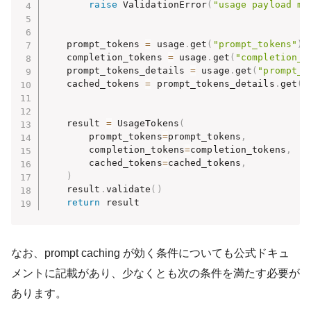
raise
 ValidationError
(
"usage payload mi
    prompt_tokens 
=
 usage
.
get
(
"prompt_tokens"
)
    completion_tokens 
=
 usage
.
get
(
"completion_t
    prompt_tokens_details 
=
 usage
.
get
(
"prompt_t
    cached_tokens 
=
 prompt_tokens_details
.
get
(
"
    result 
=
 UsageTokens
(
        prompt_tokens
=
prompt_tokens
,
        completion_tokens
=
completion_tokens
,
        cached_tokens
=
cached_tokens
,
)
    result
.
validate
(
)
return
 result
なお、prompt caching が効く条件についても公式ドキュ
メントに記載があり、少なくとも次の条件を満たす必要が
あります。