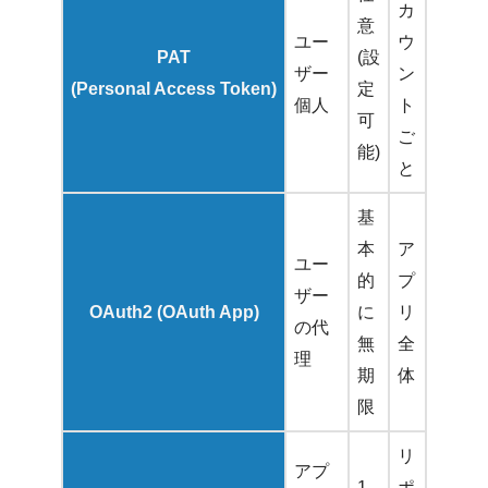
カ
意
ユー
ウ
PAT
(設
ザー
ン
(Personal Access Token)
定
個人
ト
可
ご
能)
と
基
本
ア
ユー
的
プ
ザー
OAuth2 (OAuth App)
に
リ
の代
無
全
理
期
体
限
リ
アプ
1
ポ