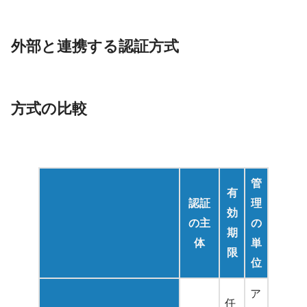
外部と連携する認証方式
方式の比較
管
有
認証
理
効
の主
の
期
体
単
限
位
ア
任