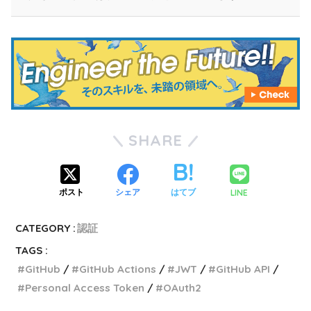
SHARE
LINE
ポスト
シェア
はてブ
CATEGORY :
認証
TAGS :
GitHub
GitHub Actions
JWT
GitHub API
Personal Access Token
OAuth2