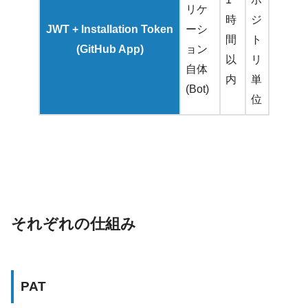
リケ
時
ジ
JWT + Installation Token
ーシ
間
ト
(GitHub App)
ョン
以
リ
自体
内
単
(Bot)
位
それぞれの仕組み
PAT