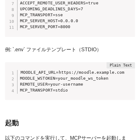
ACCEPT_REMOTE_USER_HEADERS=true

UPCOMING_DEADLINES_DAYS=7

MCP_TRANSPORT=sse

MCP_SERVER_HOST=0.0.0.0

MCP_SERVER_PORT=8000
例:
`.env`
ファイルテンプレート（STDIO）
MOODLE_API_URL=https://moodle.example.com

MOODLE_WSTOKEN=your_moodle_ws_token

REMOTE_USER=your-username

MCP_TRANSPORT=stdio
起動
以下のコマンドを実行して、MCPサーバーを起動しま