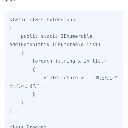
static class Extensions

{

    public static IEnumerable
AddIkemen(this IEnumerable
 list)

    {

        foreach (string x in list)

        {   

            yield return x + "※ただしイ
ケメンに限る";

        }       

    }       

}

class Program
