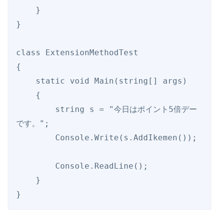
    }   

}

class ExtensionMethodTest

{

    static void Main(string[] args)

    {   

        string s = "今日はポイント5倍デー
です。";

        Console.Write(s.AddIkemen());

        Console.ReadLine();

    }   

}