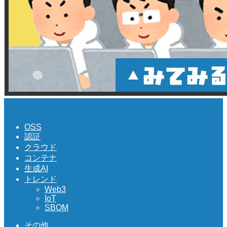
OSS
認証
クラウド
コンテナ
生成AI
トレンド
Web3
IoT
SBOM
その他