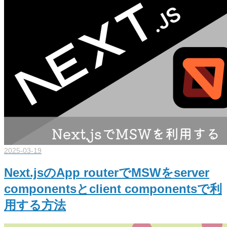
2025-03-19
Next.jsのApp routerでMSWをserver
componentsとclient componentsで利
用する方法