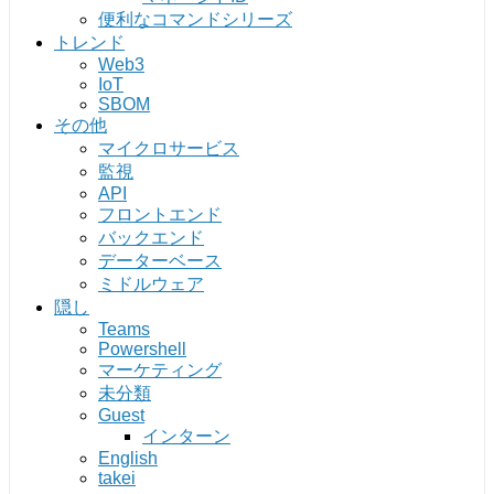
便利なコマンドシリーズ
トレンド
Web3
IoT
SBOM
その他
マイクロサービス
監視
API
フロントエンド
バックエンド
データーベース
ミドルウェア
隠し
Teams
Powershell
マーケティング
未分類
Guest
インターン
English
takei